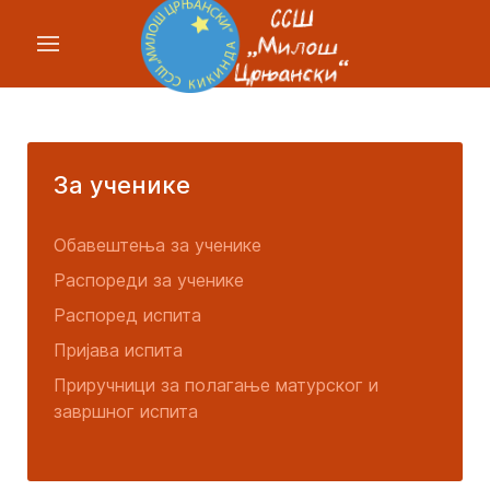
За ученике
Обавештења за ученике
Распореди за ученике
Распоред испита
Пријава испита
Приручници за полагање матурског и
завршног испита