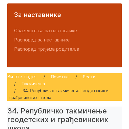
За наставнике
Обавештења за наставнике
Распоред за наставнике
Распоред пријема родитеља
Ви сте овде:
Почетна
Вести
Такмичења
34. Републичко такмичење геодетских и
грађевинских школа
34. Републичко такмичење
геодетских и грађевинских
школа