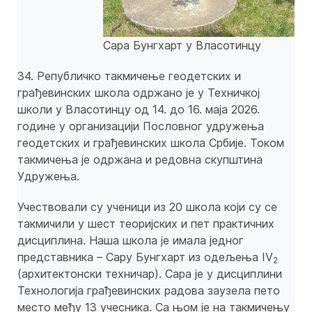
Сара Бунгхарт у Власотинцу
34. Републичко такмичење геодетских и
грађевинских школа одржано је у Техничкој
школи у Власотинцу од 14. до 16. маја 2026.
године у организацији Пословног удружења
геодетских и грађевинских школа Србије. Током
такмичења је одржана и редовна скупштина
Удружења.
Учествовали су ученици из 20 школа који су се
такмичили у шест теоријских и пет практичних
дисциплина. Наша школа je имала једног
представника – Сару Бунгхарт из одељења IV
2
(архитектонски техничар). Сара је у дисциплини
Технологија грађевинских радова заузела пето
место међу 13 учесника. Са њом је на такмичењу