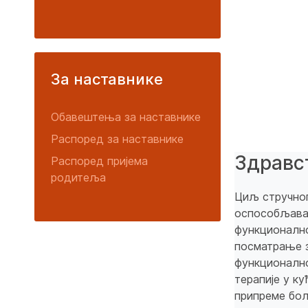
За наставнике
Обавештења за наставнике
Распоред за наставнике
Здравс
Распоред пријема
родитеља
Циљ стручно
оспособљавањ
функционално
посматрање з
функционално
терапије у к
припреме бол