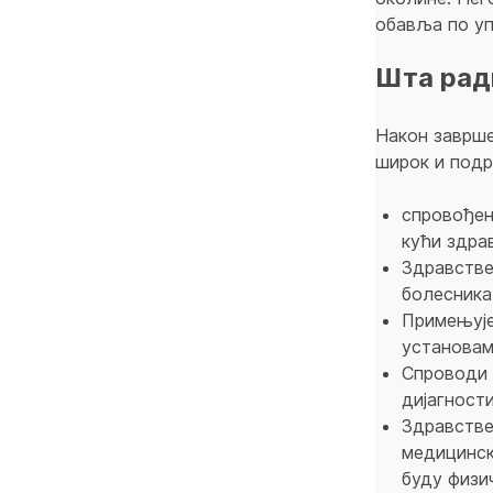
обавља по уп
Шта рад
Након заврше
широк и подр
спровођењ
кући здра
Здравстве
болесника
Примењује
установа
Спроводи 
дијагност
Здравстве
медицинск
буду физи