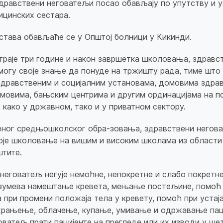
дравствени неговатељи посао обављају по упутству и у
ицинских сестара.
става обављаће се у Општој болници у Кикинди.
раје три године и након завршетка школовања, здравс
могу своје знање да понуде на тржишту рада, тиме што 
здравственим и социјалним установама, домовима здра
мовима, бањским центрима и другим ординацијама на 
, како у државном, тако и у приватном сектору.
ног средњошколског обра-зовања, здравствени негова
оје школовање на вишим и високим школама из области
штите.
неговатељ негује немоћне, непокретне и слабо покретне
зумева намештањe кревета, мењање постељине, помоћ
 при промени положаја тела у кревету, помоћ при устај
храњење, облачење, купање, умивање и одржавање пац
оватељ прати пацијенте на прегледе или их изводи у ше