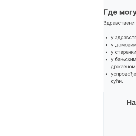
Где мог
Здравствени 
у здравст
у домовим
у старачк
у бањским
државном 
успровође
кући.
На