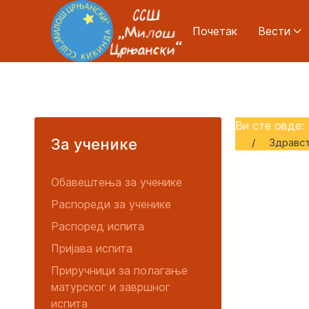
Почетак
Вести
Ви сте овде
За ученике
Здравс
Обавештења за ученике
Распореди за ученике
Распоред испита
Пријава испита
Приручници за полагање
матурског и завршног
испита