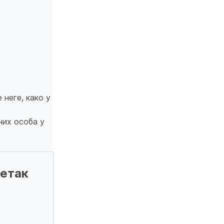
неге, како у
них особа у
етак