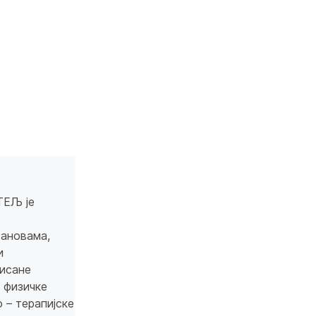
ТЕЉ је
тановама,
и
исане
 физичке
 – терапијске