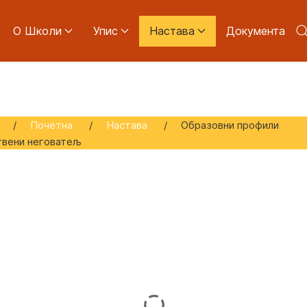
О Школи
Упис
Настава
Документа
:
Почетна
Настава
Образовни профили
твени неговатељ