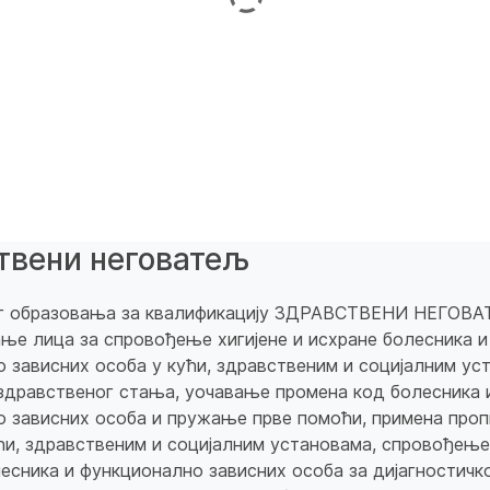
твени неговатељ
г образовања за квалификацију ЗДРАВСТВЕНИ НЕГОВА
е лица за спровођење хигијене и исхране болесника и
 зависних особа у кући, здравственим и социјалним ус
дравственог стања, уочавање промена код болесника 
 зависних особа и пружање прве помоћи, примена проп
ући, здравственим и социјалним установама, спровођење
есника и функционално зависних особа за дијагностичко