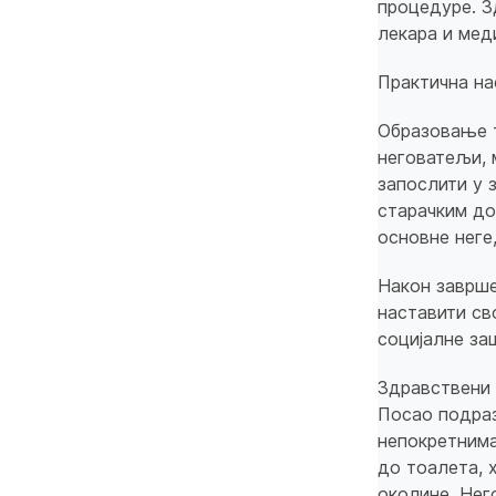
процедуре. З
лекара и мед
Практична на
Образовање т
неговатељи, 
запослити у 
старачким до
основне неге
Након заврше
наставити св
социјалне за
Здравствени 
Посао подра
непокретнима
до тоалета, 
околине. Нег