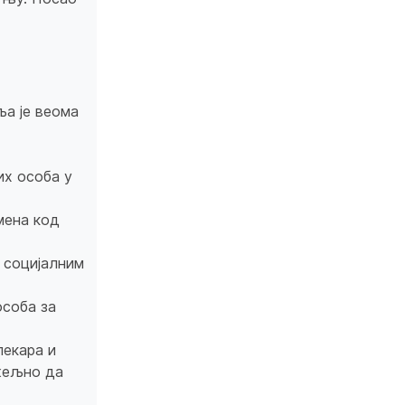
а је веома
их особа у
мена код
 социјалним
особа за
лекара и
ожељно да