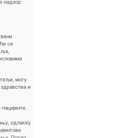
з надзор
твени
ће се
вља,
пословима
тељи, могу
 здравства и
 пацијенте.
ању, одласку
ијентове
тњу. Посао