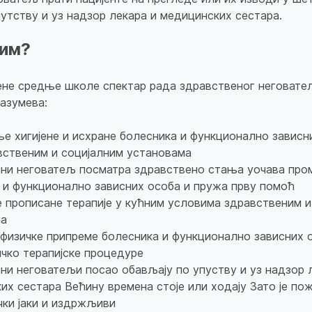
утству и уз надзор лекара и медицинских сестара.
им?
не средње школе спектар рада здравственог неговатељ
азумева:
е хигијене и исхране болесника и функционално зависн
вственим и социјалним установама
ни неговатељ посматра здравствено стања уочава про
 и функционално зависних особа и пружа прву помоћ
 прописане терапије у кућним условима здравственим и
ма
физичке припреме болесника и функционално зависних 
ичко терапијске процедуре
ни неговатељи посао обављају по упуству и уз надзор 
их сестара Већину времена стоје или ходају Зато је п
чки јаки и издржљиви