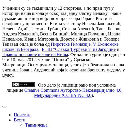
Ученици су се такмичили у 12 спортова, а по први пут у
историји наша школа је освојила једну златну медаљу - наше
рукометашице под вођством професора Горана Ристића
освојиле су прво место. Екипа у саставу Невена Јаковљевић,
Невена Аџић, Јасмина Грбин, Селена Алексић, Тања Белош,
Андреа Комленић, Весна Винцић, Милица Голушин, Ивана
Недељков, Ивана Митровић, Доротеја Живковић и Теодора
Тепавац била је боља од
Пиротске Гимназије
,
V Економске
школе из Београда
,
ЕТШ "Славка Ђурђевић" из Јагодине
и
Правно-пословне школе из Ниша
. Финални турнир је одигран
9. и 10. маја 2012. у хали "Пинки" у Сремској
Митровици. Осим рукометашица, успех је забележила и наша
ученица Јована Авдаловић која је освојила бронзану медаљу у
џудоу.
Ово дело је лиценцирано под условима
лиценце
Creative Commons Ауторство-Некомерцијално 4.0
Међународна (CC BY-NC 4.0)
.
Почетак
Вести
Такмичења