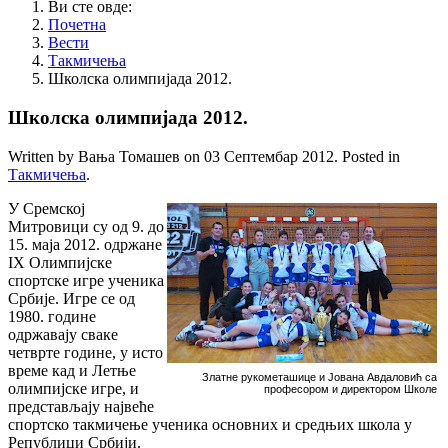
Ви сте овде:
Почетна
Вести
Такмичења
Школска олимпијада 2012.
Школска олимпијада 2012.
Written by Вања Томашев on
03 Септембар 2012
. Posted in
Такмичења
.
У Сремској
Митровици су од 9. до
15. маја 2012. одржане
IX Олимпијске
спортске игре ученика
Србије. Игре се од
1980. године
одржавају сваке
четврте године, у исто
време кад и Летње
Златне рукометашице и Јована Авдаловић са
олимпијске игре, и
професором и директором Школе
представљају највеће
спортско такмичење ученика основних и средњих школа у
Републици Србији.