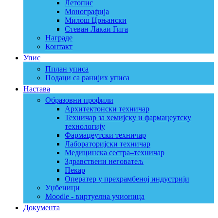
Летопис
Монографија
Милош Црњански
Стеван Лакаи Гига
Награде
Контакт
Упис
Пплан уписа
Подаци са ранијих уписа
Настава
Образовни профили
Архитектонски техничар
Техничар за хемијску и фармацеутску
технологију
Фармацеутски техничар
Лабораторијски техничар
Медицинска сестра–техничар
Здравствени неговатељ
Пекар
Оператер у прехрамбеној индустрији
Уџбеници
Moodle - виртуелна учионица
Документа