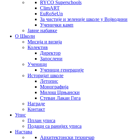
RYCO Superschools
ClimART
EuRoSeUn
За чистије и зеленије школе у Војводини
Ученички камп
Јавне набавке
О Школи
Мисија и визија
Колектив
Директор
Запослени
Ученици
Ученици генерације
Историјат школе
Летопис
Монографија
Милош Црњански
Стеван Лакаи Гига
Награде
Контакт
Упис
Пплан уписа
Подаци са ранијих уписа
Настава
Архитектонски техничар