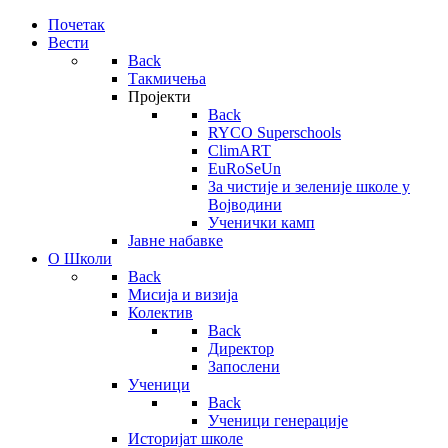
Почетак
Вести
Back
Такмичења
Пројекти
Back
RYCO Superschools
ClimART
EuRoSeUn
За чистије и зеленије школе у
Војводини
Ученички камп
Јавне набавке
О Школи
Back
Мисија и визија
Колектив
Back
Директор
Запослени
Ученици
Back
Ученици генерације
Историјат школе