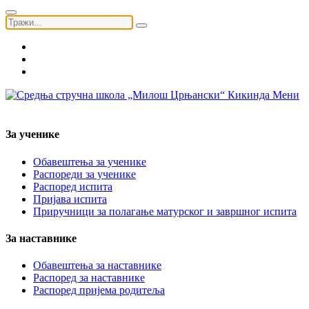
Мени
За ученике
Обавештења за ученике
Распореди за ученике
Распоред испита
Пријава испита
Приручници за полагање матурског и завршног испита
За наставнике
Обавештења за наставнике
Распоред за наставнике
Распоред пријема родитеља