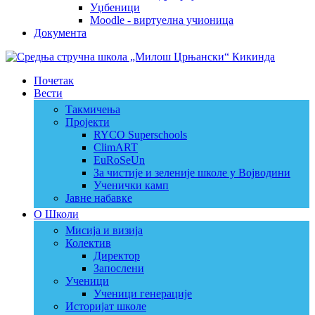
Уџбеници
Moodle - виртуелна учионица
Документа
Почетак
Вести
Такмичења
Пројекти
RYCO Superschools
ClimART
EuRoSeUn
За чистије и зеленије школе у Војводини
Ученички камп
Јавне набавке
О Школи
Мисија и визија
Колектив
Директор
Запослени
Ученици
Ученици генерације
Историјат школе