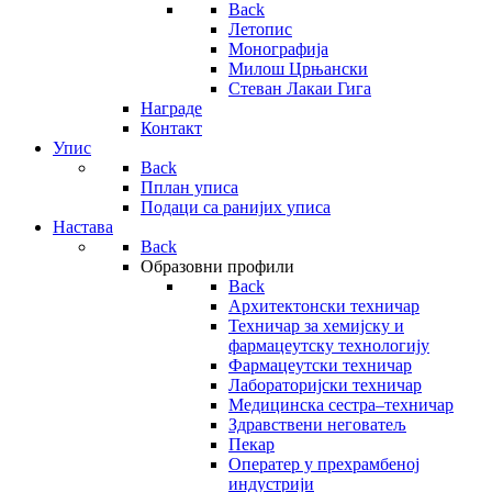
Back
Летопис
Монографија
Милош Црњански
Стеван Лакаи Гига
Награде
Контакт
Упис
Back
Пплан уписа
Подаци са ранијих уписа
Настава
Back
Образовни профили
Back
Архитектонски техничар
Техничар за хемијску и
фармацеутску технологију
Фармацеутски техничар
Лабораторијски техничар
Медицинска сестра–техничар
Здравствени неговатељ
Пекар
Оператер у прехрамбеној
индустрији