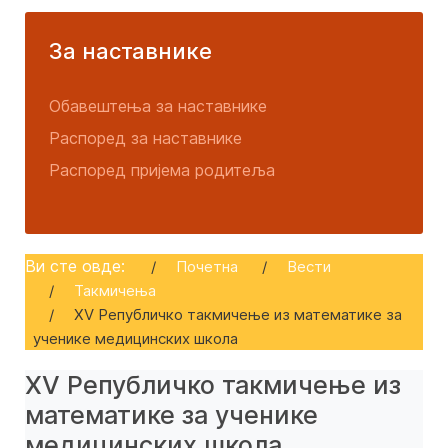
За наставнике
Обавештења за наставнике
Распоред за наставнике
Распоред пријема родитеља
Ви сте овде:
Почетна
Вести
Такмичења
XV Републичко такмичење из математике за
ученике медицинских школа
XV Републичко такмичење из
математике за ученике
медицинских школа