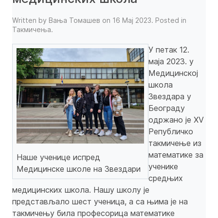
Written by Вања Томашев on
16 Мај 2023
. Posted in
Такмичења
.
У петак 12.
маја 2023. у
Медицинској
школа
Звездара у
Београду
одржано је XV
Републичко
такмичење из
математике за
Наше ученице испред
ученике
Медицинске школе на Звездари
средњих
медицинских школа. Нашу школу је
представљало шест ученица, а са њима је на
такмичењу била професорица математике