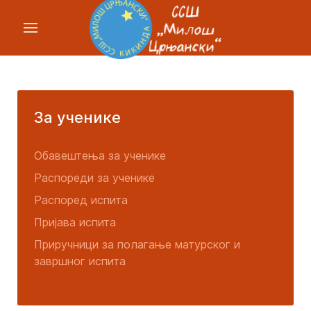
За ученике
Обавештења за ученике
Распореди за ученике
Распоред испита
Пријава испита
Приручници за полагање матурског и
завршног испита