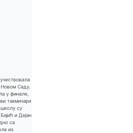
. учествовала
у Новом Саду.
ла у финале,
сви такмичари
 школу су
Бајић и Дејан
едно са
оле из