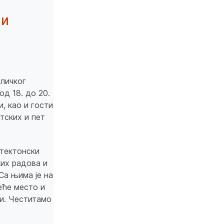
 и
бличког
од 18. до 20.
и, као и гости
тских и пет
тектонски
ких радова и
Са њима је на
еће место и
ци. Честитамо