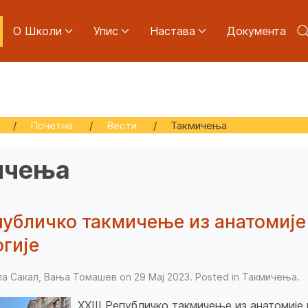
О Школи
Упис
Настава
Документа
:
Почетна
Вести
Такмичења
ичења
епубличко такмичење из анатомије
гије
ела Сакал, Вања Томашев on
29 Мај 2023
. Posted in
Такмичења
.
XXIII Републичко такмичење из анатомије 