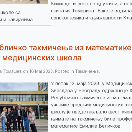
Кикинде, и лепо се дружили, а поб
екипа из Темерина. Ђаке је водил
школе са
српског језика и књижевности Кл
 и навијачима
бличко такмичење из математике
е медицинских школа
ња Томашев on
16 Мај 2023
. Posted in
Такмичења
.
У петак 12. маја 2023. у Медицинс
Звездара у Београду одржано је 
Републичко такмичење из математ
ученике средњих медицинских шк
школу је представљало шест учени
њима је на такмичењу била профе
математике Емилија Величков.