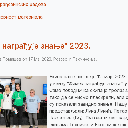
грађевинских радова
порност материјала
награђује знање“ 2023.
ња Томашев on
17 Мај 2023
. Posted in
Такмичења
.
Екипа наше школе је 12. маја 2023
у квизу "Фимек награђује знање" 
Само победничка екипа је пролази
тако да се нисмо пласирали, али 
су показали завидно знање. Нашу
представљали: Лука Лукић, Петар 
Јаковљев (IV
). Путовали смо зај
1
екипама Техничке и Економске шк