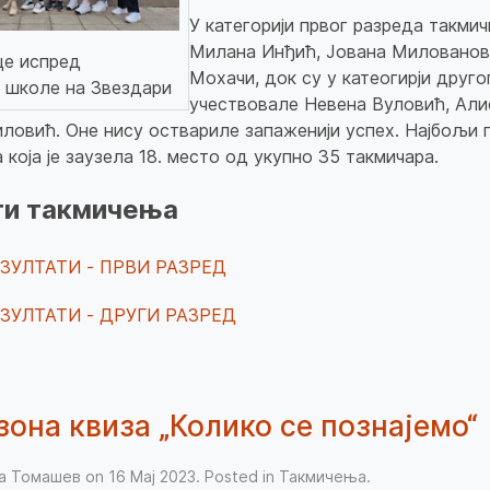
У категорији првог разреда такмич
Милана Инђић, Јована Милованов
це испред
Мохачи, док су у катеогирји друго
 школе на Звездари
учествовале Невена Вуловић, Алис
ловић. Оне нису оствариле запаженији успех. Најбољи п
која је заузела 18. место од укупно 35 такмичара.
ти такмичења
ЗУЛТАТИ - ПРВИ РАЗРЕД
ЗУЛТАТИ - ДРУГИ РАЗРЕД
зона квиза „Колико се познајемо“
ња Томашев on
16 Мај 2023
. Posted in
Такмичења
.