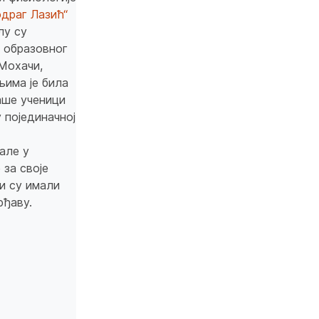
драг Лазић“
лу су
 образовног
Мохачи,
њима је била
аше ученици
 појединачној
але у
 за своје
и су имали
рђаву.