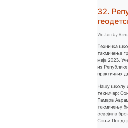
32. Реп
геодетс
Written by Ва
Техничка шко
такмичења гр
маја 2023. Уч
из Републике
практичних д
Нашу школу с
техничар: Со
Тамара Аврамо
такмичењу би
освојила бро
Соњи Псодор