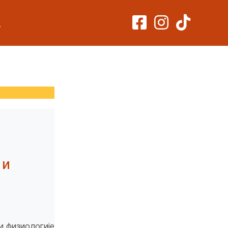
 и
и физиологије