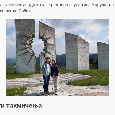
ња такмичења одржана је редовна скупштина Удружења
их школа Србије.
ти такмичења