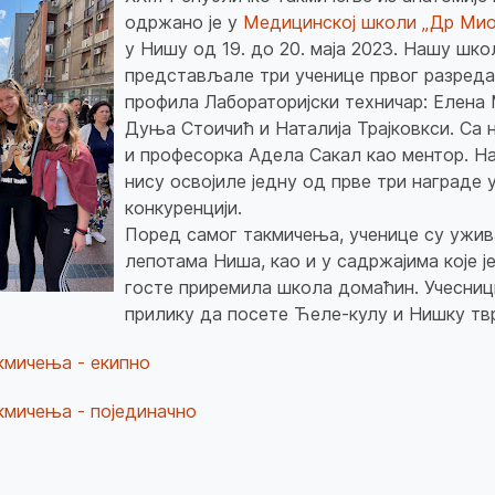
одржано је у
Медицинској школи „Др Мио
у Нишу од 19. до 20. маја 2023. Нашу шко
представљале три ученице првог разреда
профила Лабораторијски техничар: Елена 
Дуња Стоичић и Наталија Трајковкси. Са 
и професорка Адела Сакал као ментор. Н
нису освојиле једну од прве три награде у
конкуренцији.
Поред самог такмичења, ученице су ужив
лепотама Ниша, као и у садржајима које је
госте приремила школа домаћин. Учесниц
прилику да посете Ћеле-кулу и Нишку тв
кмичења - екипно
кмичења - појединачно