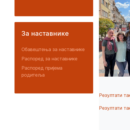
За наставнике
Обавештења за наставнике
Распоред за наставнике
Распоред пријема
родитеља
Резултати та
Резултати та