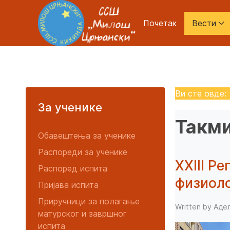
Почетак
Вести
Ви сте овде
За ученике
Такм
Обавештења за ученике
Распореди за ученике
XXIII Р
Распоред испита
физиоло
Пријава испита
Приручници за полагање
Written by Ад
матурског и завршног
испита