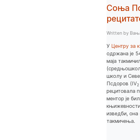
Соња Пс
рецитат
Written by Ва
У
Центру за 
одржана је 54
маја такмичил
(средњошколц
школу и Севе
Псдоров (IV
2
рецитовала п
ментор је би
књижевности
изведби, она
такмичења.