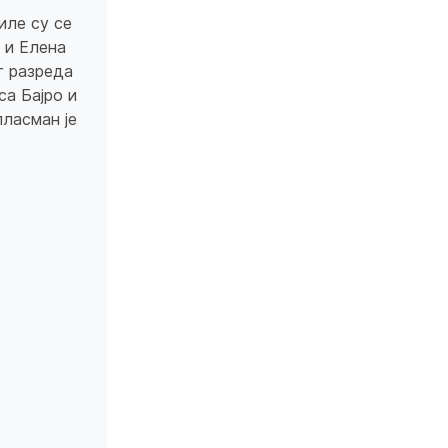
иле су се
 и Елена
г разреда
а Бајро и
ласман је