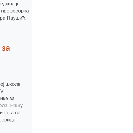
едила је
а професорка
ара Паушић.
 за
кој школа
XV
ике за
ола. Нашу
ца, а са
сорица