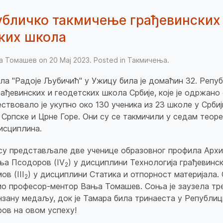
убличко такмичење грађевинских
ких школа
ња Томашев on
20 Мај 2023
. Posted in
Такмичења
.
ла "Радоје Љубичић" у Ужицу била је домаћин 32. Репу
ађевинских и геодетских школа Србије, које је одржано 
ествовало је укупно око 130 ученика из 23 школе у Србиј
 Српске и Црне Горе. Они су се такмичили у седам теоре
исциплина.
у представљале две ученице образовног профила Архи
ња Псодоров (IV
) у дисциплини Технологија грађевинс
2
в (III
) у дисциплини Статика и отпорност материјала. 
2
о професор-ментор Вања Томашев. Соња је заузела тр
нзану медаљу, док је Тамара била тринаеста у Републи
ов на овом успеху!