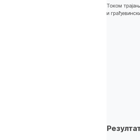
Током траја
и грађевинск
Резулта