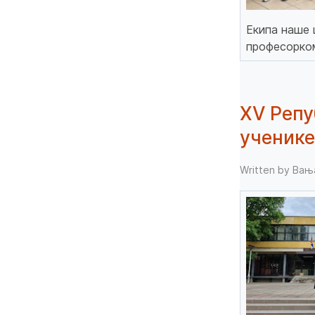
Екипа наше 
професорком
XV Репу
ученик
Written by Ва