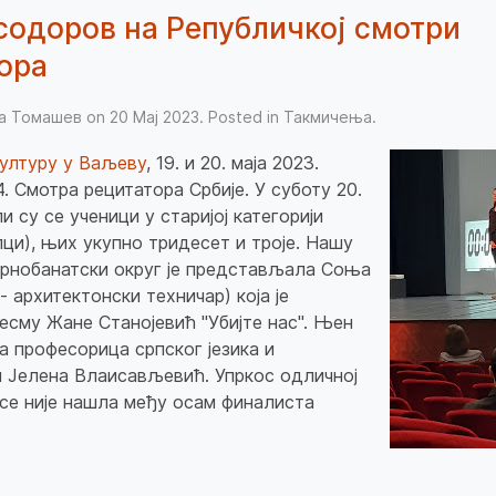
одоров на Републичкој смотри
ора
ња Томашев on
20 Мај 2023
. Posted in
Такмичења
.
културу у Ваљеву
, 19. и 20. маја 2023.
. Смотра рецитатора Србије. У суботу 20.
и су се ученици у старијој категорији
и), њих укупно тридесет и троје. Нашу
рнобанатски округ је представљала Соња
- архитектонски техничар) која је
есму Жане Станојевић "Убијте нас". Њен
ла професорица српског језика и
 Јелена Влаисављевић. Упркос одличној
 се није нашла међу осам финалиста