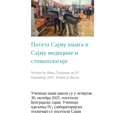
Посета Сајму књига и
Сајму медицине и
стоматологије
Written by Вања Томашев on
03
Новембар 2025
. Posted in
Вести
.
Ученици наше школе су у четвртак
30. октобра 2025. посетили
Београдски сајам. Ученици
одељења IV
(лабораторијски
1
техничар) су посетили Сајам