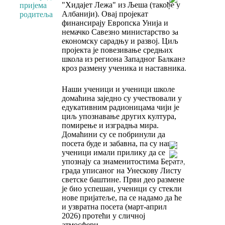
"Хидајет Лежа" из Љеша (такође у
пријема
Албанији). Овај пројекат
родитеља
финансирају Европска Унија и
Пројекти
немачко Савезно министарство за
економску сарадњу и развој. Циљ
пројекта је повезивање средњих
Међународн
школа из региона Западног Балкана
пројекат
кроз размену ученика и наставника.
„Euroseun“
Пројекат
„За
Наши ученици и ученици школе
чистије и
домаћина заједно су учествовали у
зеленије
едукативним радионицама чији је
школе
циљ упознавање других култура,
Војводине"
помирење и изградња мира.
Домаћини су се побринули да
посета буде и забавна, па су наши
ученици имали прилику да се
упознају са знаменитостима Берата,
града уписаног на Унескову Листу
светске баштине. Први део размене
је био успешан, ученици су стекли
нове пријатеље, па се надамо да ће
и узвратна посета (март-април
2026) протећи у сличној
атмосфери.