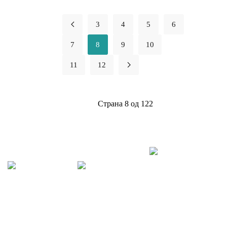
3
4
5
6
7
8
9
10
11
12
Страна 8 од 122
Пратите нас на
Школска
Moodle
Инстаграму
библиотека
Уз
помоћ софтвера
Moodle креирали
Школа има свој
смо за ученике сајт
профил на
за електронско
Инстаграму где се
Приступите
учење. Можете му
можете редовно
електронском
приступити преко
обавештавати о
каталогу
следећег линка:
активностима
библиотеке,
moodle.miloscrnjanski