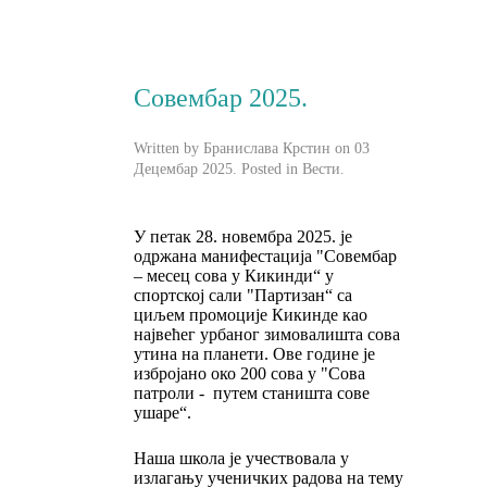
Совембар 2025.
Written by Бранислава Крстин on
03
Децембар 2025
. Posted in
Вести
.
У петак 28. новембра 2025. је
одржана манифестација "Совембар
– месец сова у Кикинди“ у
спортској сали "Партизан“ са
циљем промоције Кикинде као
највећег урбаног зимовалишта сова
утина на планети. Ове године је
избројано око 200 сова у "Сова
патроли - путем станишта сове
ушаре“.
Наша школа је учествовала у
излагању ученичких радова на тему