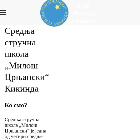
Средња
стручна
школа
„Милош
Црњански“
Кикинда
Ко смо?
Средња стручна
школа „Милош
Црњански“ је једна
од четири средње