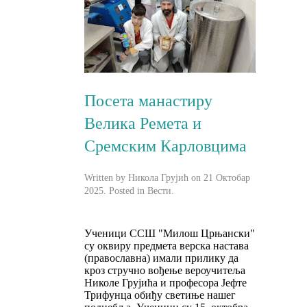
Посета манастиру
Велика Ремета и
Сремским Карловцима
Written by Никола Грујић on
21 Октобар
2025
. Posted in
Вести
.
Ученици ССШ "Милош Црњански"
су оквиру предмета верска настава
(православна) имали прилику да
кроз стручно вођење вероучитеља
Николе Грујића и професора Јефте
Трифунца обиђу светиње нашег