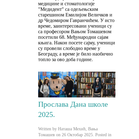
медицине и стоматологије
"Медидент" са одељењским
старешином Емилијом Величков и
др Чедомиром Гавранчићем. У исто
време, заинтересовани ученици су
са професором Вањом Томашевом
посетили 68. Међународни сајам
књига. Након посете сајму, ученици
су провели слободно време у
Београду, а време је било наобично
топло за ово доба године.
Прослава Дана школе
2025.
Written by Наташа Мехић, Вања
Томашев on
26 Октобар 2025
. Posted in