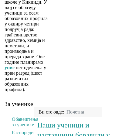
школе у Кикинди. У
њој се образују
ученици за осам
образовних профила
у оквиру четири
подручја рада:
грађевинарство,
здравство, хемија и
неметали, и
производња и
прерада хране. Ове
године планирамо
упис
пет одељења у
први разред (шест
различитих
образовних
профила).
За ученике
Наши
Ви сте овде:
Почетна
успеси
Обавештења
Наши ученици и
за ученике
Распореди
Највиша
наставници боравили у