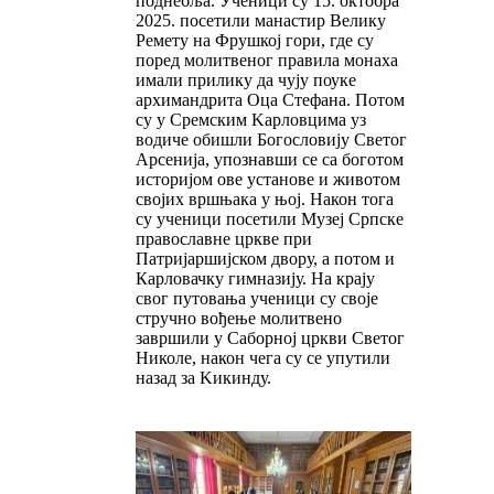
поднебља. Ученици су 15. октобра
2025. посетили манастир Велику
Ремету на Фрушкој гори, где су
поред молитвеног правила монаха
имали прилику да чују поуке
архимандрита Оца Стефана. Потом
су у Сремским Kарловцима уз
водиче обишли Богословију Светог
Арсенија, упознавши се са боготом
историјом ове установе и животом
својих вршњака у њој. Након тога
су ученици посетили Музеј Српске
православне цркве при
Патријаршијском двору, а потом и
Карловачку гимназију. На крају
свог путовања ученици су своје
стручно вођење молитвено
завршили у Саборној цркви Светог
Николе, након чега су се упутили
назад за Kикинду.