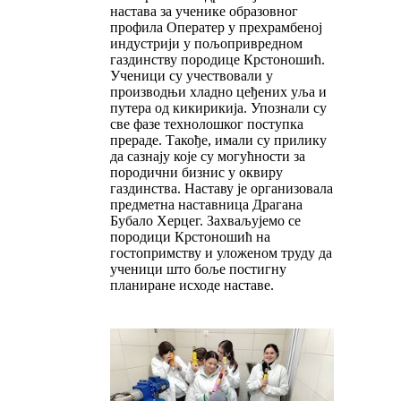
настава за ученике образовног
профила Oператер у прехрамбеној
индустрији у пољопривредном
газдинству породице Крстоношић.
Ученици су учествовали у
производњи хладно цеђених уља и
путера од кикирикија. Упознали су
све фазе технолошког поступка
прераде. Такође, имали су прилику
да сазнају које су могућности за
породични бизнис у оквиру
газдинства. Наставу је организовала
предметна наставница Драгана
Бубало Херцег. Захваљујемо се
породици Крстоношић на
гостопримству и уложеном труду да
ученици што боље постигну
планиране исходе наставе.