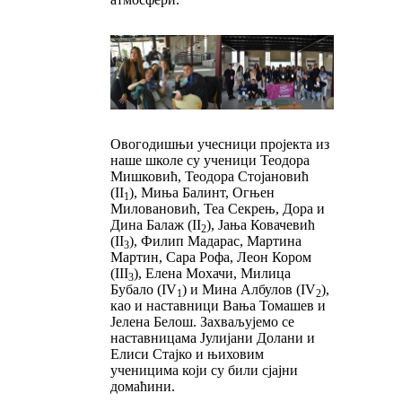
Овогодишњи учесници пројекта из
наше школе су ученици Теодора
Мишковић, Теодора Стојановић
(II
), Миња Балинт, Огњен
1
Миловановић, Теа Секрењ, Дора и
Дина Балаж (II
), Јања Ковачевић
2
(II
), Филип Мадарас, Мартина
3
Мартин, Сара Рофа, Леон Кором
(III
), Елена Мохачи, Милица
3
Бубало (IV
) и Мина Албулов (IV
),
1
2
као и наставници Вања Томашев и
Јелена Белош. Захваљујемо се
наставницама Јулијани Долани и
Елиси Стајко и њиховим
ученицима који су били сјајни
домаћини.