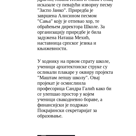
исказале су певајући изворну песму
"Заспо Јанко". Приредба је
завршена Алисином песмом
"Сања" коју је отпевао хор, те
обраћењем директора Школе. За
организацију приредбе је била
задужена Наташа Мехић,
наставница српског језика и
књижевности.
У ходнику на првом спрату школе,
ученици архитектонске струке су
осликали плакаре у оквиру пројекта
"Маштам лепшу школу". Овај
пројекат је осмислиила
професорица Сандра Галић како би
се улепшао простор у којем
ученици свакодневно бораве, а
финансијски је подржао
Покрајински секретаријат за
образовање.