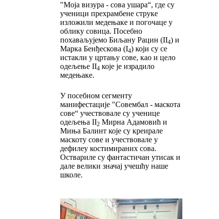
"Моја визура - сова ушара“, где су
ученици прехрамбене струке
изложили медењаке и погочаце у
облику совица. Посебно
похаваљујемо Биљану Рацин (II
) и
4
Марка Бенђескова (I
) који су се
4
истакли у цртању сове, као и цело
одељење II
које је израдило
4
медењаке.
У посебном сегменту
манифестације "Совембал - маскота
сове“ учествовале су ученице
одељења II
Мирна Адамовић и
2
Миња Балинт које су креирале
маскоту сове и учествовале у
дефилеу костимираних сова.
Оствариле су фантастичан утисак и
дале велики значај учешћу наше
школе.