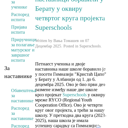
за
оцена у
ученике
Берату у оквиру
процесу
спољашњег
Распоред
четвртог круга пројекта
вредновања
испита
(2017.)
Superschools
Пријава
Квиз
испита
„Колико
се
Приручници
Written by Вања Томашев on
07
познајемо“
за полагање
Децембар 2025
. Posted in
Superschools
.
2013.
матурског и
Школска
завршног
олимпијада
испита
Петнаест ученика и двоје
2012.
За
наставника наше школе боравило је
Признање
у посети Гимназији "Кристаћ Цапо"
„др Ђорђе
наставнике
у Берату у Албанији од 1. до 6.
Натошевић“
децембра 2025. Ово је био први део
(2008/09.)
размене између наше две школе
Повеља
Обавештења
кроз пројекат
Superschools
у оквиру
"Капетан
за
мреже RYCO (Regional Youth
Миша
наставнике
Cooperation Office). Ово је четврти
Анастасијев
Распоред
круг овог пројекта, а трећи за нашу
(2007. и
за
школу. У претходна два круга (2023-
2011.)
наставнике
2025), наша школа је имала
успешну сарадњу са Гимназијом
Распоред