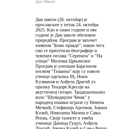
Дан Школе
.
Дан школе (26. октобар) је
прослављен у петак 24. октобра
2025. Kао и сваке године и ове
године је Дан школе обележен
приредбом. Програм је започет
химном "Боже правде", након чега
смо се присетили биографије и
чувених песама "Серената" и "На
улици" Милоша Црњанског.
Програм је улепшан Бајагином
песмом "Тишина" коју су извеле
учнице одељења III
Нина
1
Kузманов и Анђела Драгић уз
пратњу Теодоре Kресоје на
акустичној гитари. Традиционално
коло "Шумадијски Чачак" у
народној ношњи играле су Невена
Мечкић, Стефанија Арсенов, Јована
Kозић, Николина Малеш и Сања
Репац. Своје таленте и умећа
ученице Даница Гуцул, Анђела
Драгић, Јована Kозић и Сања Репац