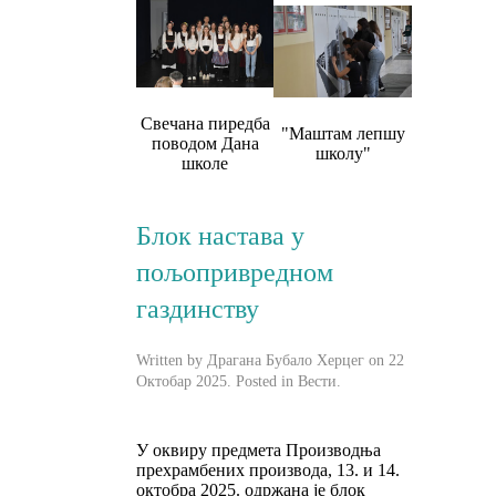
Свечана пиредба
"Маштам лепшу
поводом Дана
школу"
школе
Блок настава у
пољопривредном
газдинству
Written by Драгана Бубало Херцег on
22
Октобар 2025
. Posted in
Вести
.
У оквиру предмета Производња
прехрамбених производа, 13. и 14.
октобра 2025. одржана је блок