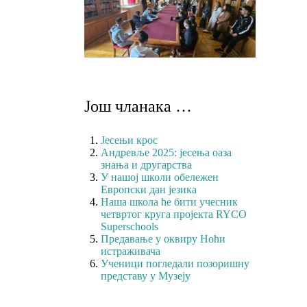
Још чланака …
Јесењи крос
Андревље 2025: јесења оаза
знања и другарства
У нашој школи обележен
Европски дан језика
Наша школа ће бити учесник
четвртог круга пројекта RYCO
Superschools
Предавање у оквиру Ноћи
истраживача
Ученици погледали позоришну
представу у Музеју