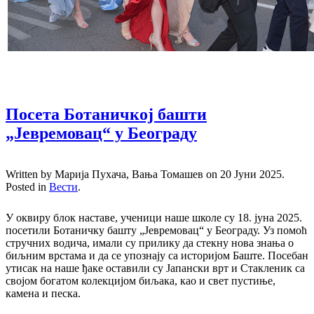
Посета Ботаничкој башти
„Јевремовац“ у Београду
Written by Марија Пухача, Вања Томашев on
20 Јуни 2025
.
Posted in
Вести
.
У оквиру блок наставе, ученици наше школе су 18. јуна 2025.
посетили Ботаничку башту „Јевремовац“ у Београду. Уз помоћ
стручних водича, имали су прилику да стекну нова знања о
биљним врстама и да се упознају са историјом Баште. Посебан
утисак на наше ђаке оставили су Јапански врт и Стакленик са
својом богатом колекцијом биљака, као и свет пустиње,
камена и песка.