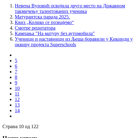
Невена Вуловић освојила друго место на Државном
такмичењу талентованих ученика
Матурантска парада 2025.
Квиз „Колико се познајемо“
Смотре рецитатора
Кампања "На матуру без аутомобила"
Ученици и наставници из Љеша боравили у Кикинди у
оквиру пројекта Superschools
5
6
7
8
9
10
11
12
13
14
Страна 10 од 122