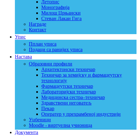
Летопис
Монографија
Милош Црњански
Стеван Лакаи Гига
Награде
Контакт
Упис
Пплан уписа
Подаци са ранијих уписа
Настава
Образовни профили
Архитектонски техничар
Техничар за хемијску и фармацеутску
технологију
Фармацеутски техничар
Лабораторијски техничар
Медицинска сестра–техничар
Здравствени неговатељ
Пекар
Оператер у прехрамбеној индустрији
Уџбеници
Moodle - виртуелна учионица
Документа