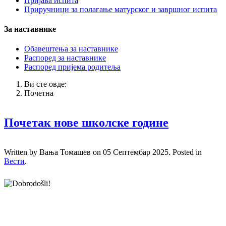
Пријава испита
Приручници за полагање матурског и завршног испита
За наставнике
Обавештења за наставнике
Распоред за наставнике
Распоред пријема родитеља
Ви сте овде:
Почетна
Почетак нове школске године
Written by Вања Томашев on
05 Септембар 2025
. Posted in
Вести
.