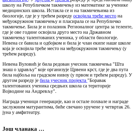
школу на Републичком такмичењу из математике за ученике
медицинских школа. Истакла се и на такмичењима из
биологије, где је у трећем разреду
освојила треће место
на
међуокружном такмичењу и пласирала се на Републичко
такмичење. Била је и полазник Регионалног центра за теленте,
где је ове године освојила друго место на Државном
такмичењу талентованих ученика, у области биологије.
Невена се бавила и одбојком и била је члан екипе наше школе
која је освојила треће место на међуокружном такмичењу (у
трећем разреду).
Невена Вуловић је била редован учесник такмичења "Шта
знаш о здрављу" које организује Црвени крст, где је два пута
била најбоља на градском нивоу (у првом и трећем разреду). У
другом разреду је
била учесник пројекта
"Боравак
талентованих ученика средњих школа са територије
Војводине на Андревљу".
Награда ученици генерације, као и остале похвале и награде
заслужним матурантима, биће свечано уручене у четвртак 26.
јуна у амфитеатру.
Још чланака …