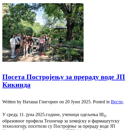
Посета Постројењу за прераду воде ЈП
Кикинда
Written by Наташа Глигорин on
20 Јуни 2025
. Posted in
Вести
.
У среду, 11. јуна 2025.године, ученици одељења III
,
3
образовног профила Техничар за хемијску и фармацеутску
технологију, посетили су Постројење за прераду воде ЈП