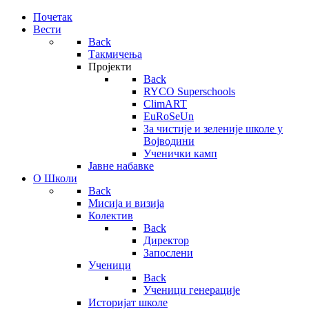
Почетак
Вести
Back
Такмичења
Пројекти
Back
RYCO Superschools
ClimART
EuRoSeUn
За чистије и зеленије школе у
Војводини
Ученички камп
Јавне набавке
О Школи
Back
Мисија и визија
Колектив
Back
Директор
Запослени
Ученици
Back
Ученици генерације
Историјат школе