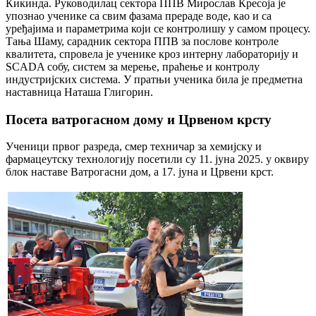
Кикинда. Руководилац сектора ППВ Мирослав Кресоја је
упознао ученике са свим фазама прераде воде, као и са
уређајима и параметрима који се контролишу у самом процесу.
Тања Шаму, сарадник сектора ППВ за послове контроле
квалитета, спровела је ученике кроз интерну лабораторију и
SCADA собу, систем за мерење, праћење и контролу
индустријских система. У пратњи ученика била је предметна
наставница Наташа Глигорин.
Посета ватрогасном дому и Црвеном крсту
Ученици првог разреда, смер техничар за хемијску и
фармацеутску технологију посетили су 11. јуна 2025. у оквиру
блок наставе Ватрогасни дом, а 17. јуна и Црвени крст.