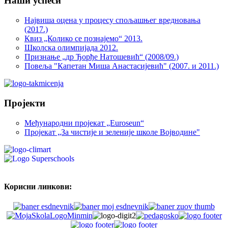
Наши успеси
Највиша оцена у процесу спољашњег вредновања
(2017.)
Квиз „Колико се познајемо“ 2013.
Школска олимпијада 2012.
Признање „др Ђорђе Натошевић“ (2008/09.)
Повеља "Капетан Миша Анастасијевић" (2007. и 2011.)
Пројекти
Међународни пројекат „Euroseun“
Пројекат „За чистије и зеленије школе Војводине"
Корисни линкови: