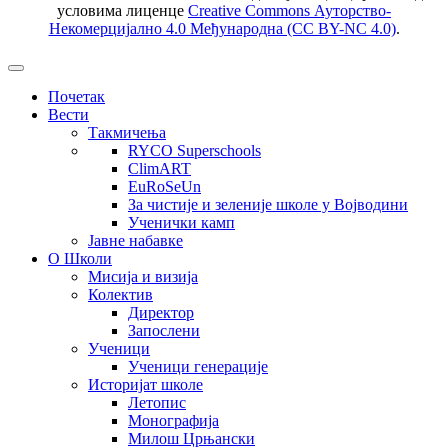
условима лиценце
Creative Commons Ауторство-
Некомерцијално 4.0 Међународна (CC BY-NC 4.0)
.
Почетак
Вести
Такмичења
RYCO Superschools
ClimART
EuRoSeUn
За чистије и зеленије школе у Војводини
Ученички камп
Јавне набавке
О Школи
Мисија и визија
Колектив
Директор
Запослени
Ученици
Ученици генерације
Историјат школе
Летопис
Монографија
Милош Црњански