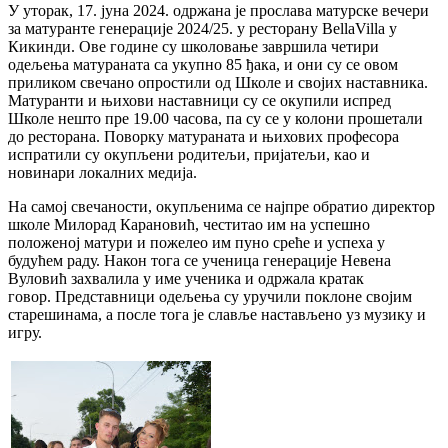
У уторак, 17. јуна 2024. одржана је прослава матурске вечери
за матуранте генерације 2024/25. у ресторану BellaVilla у
Кикинди. Ове године су школовање завршила четири
одељења матураната са укупно 85 ђака, и они су се овом
приликом свечано опростили од Школе и својих наставника.
Матуранти и њихови наставници су се окупили испред
Школе нешто пре 19.00 часова, па су се у колони прошетали
до ресторана. Поворку матураната и њихових професора
испратили су окупљени родитељи, пријатељи, као и
новинари локалних медија.
На самој свечаности, окупљенима се најпре обратио директор
школе Милорад Карановић, честитао им на успешно
положеној матури и пожелео им пуно среће и успеха у
будућем раду. Након тога се ученица генерације Невена
Вуловић захвалила у име ученика и одржала кратак
говор. Представници одељења су уручили поклоне својим
старешинама, а после тога је славље настављено уз музику и
игру.