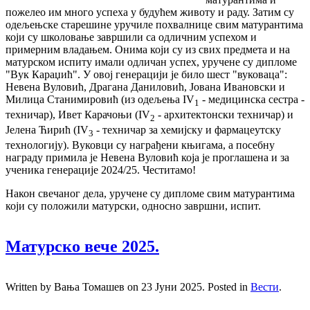
пожелео им много успеха у будућем животу и раду. Затим су
одељењске старешине уручиле похвалнице свим матурантима
који су школовање завршили са одличним успехом и
примерним владањем. Онима који су из свих предмета и на
матурском испиту имали одличан успех, уручене су дипломе
"Вук Караџић". У овој генерацији је било шест "вуковаца":
Невена Вуловић, Драгана Даниловић, Јована Ивановски и
Милица Станимировић (из одељења IV
- медицинска сестра -
1
техничар), Ивет Карачоњи (IV
- архитектонски техничар) и
2
Јелена Ћирић (IV
- техничар за хемијску и фармацеутску
3
технологију). Вуковци су награђени књигама, а посебну
награду примила је Невена Вуловић која је проглашена и за
ученика генерације 2024/25. Честитамо!
Након свечаног дела, уручене су дипломе свим матурантима
који су положили матурски, односно завршни, испит.
Матурско вече 2025.
Written by Вања Томашев on
23 Јуни 2025
. Posted in
Вести
.