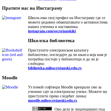
Пратите нас на Инстаграму
Школа има свој профил на Инстаграму где се
можете редовно обавештавати о активностима
наших ученика и наставника.
instagram.com/sscrnjanskiki
Школска библиотека
Приступите електронском каталогу
библиотеке, погледајте да ли књига која вам је
потребна постоји у библиотеци и да ли је
слободна:
biblioteka.miloscrnjanski.edu.rs
Moodle
Уз помоћ софтвера Moodle креирали смо за
ученике сајт за електронско учење. Можете му
приступити преко следећег линка:
moodle.miloscrnjanski.edu.rs
Ово дело је лиценцирано под