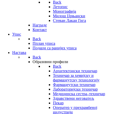
Back
Летопис
Монографија
Милош Црњански
Стеван Лакаи Гига
Награде
Контакт
Упис
Back
Пплан уписа
Подаци са ранијих уписа
Настава
Back
Образовни профили
Back
Архитектонски техничар
Техничар за хемијску и
фармацеутску технологију
Фармацеутски техничар
Лабораторијски техничар
Медицинска сестра–техничар
Здравствени неговатељ
Пекар
Оператер у прехрамбеној
индустрији