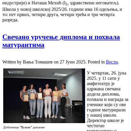
индустрији) и Наташа Мехић (I
, здравствени неговатељ).
5
Школа у новој школској 2025/26. години има 16 одељења, и
то: пет првих, четири друга, четири трећа и три четврта
разреда.
Свечано уручење диплома и похвала
матурантима
Written by Вања Томашев on
27 Јуни 2025
. Posted in
Вести
.
У четвртак, 26. јуна
2025. у 11 сати у
амфитеатру је
одржана свечана
додела диплома,
похвала и награда за
ученике који су ове
године матурирали
у нашој школи.
Директор школе је
честитао
Добитнице "Вукове" дипломе
матурантима и