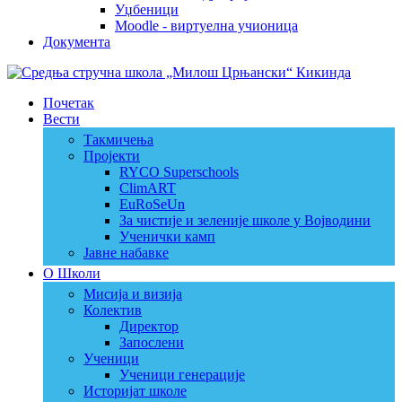
Уџбеници
Moodle - виртуелна учионица
Документа
Почетак
Вести
Такмичења
Пројекти
RYCO Superschools
ClimART
EuRoSeUn
За чистије и зеленије школе у Војводини
Ученички камп
Јавне набавке
О Школи
Мисија и визија
Колектив
Директор
Запослени
Ученици
Ученици генерације
Историјат школе