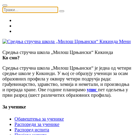
Мени
Средња стручна школа „Милош Црњански“ Кикинда
Ко смо?
Средња стручна школа „Милош Црњански“ је једна од четири
средње школе у Кикинди. У њој се образују ученици за осам
образовних профила у оквиру четири подручја рада:
грађевинарство, здравство, хемија и неметали, и производња
и прерада хране. Ове године планирамо
упис
пет одељења у
први разред (шест различитих образовних профила).
За ученике
Обавештења за ученике
Распореди за ученике
Распоред испита