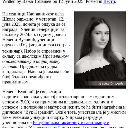
Written by Вања Томашев on
12 Јуни 2025
. Posted in
Вести
.
На седници Наставничког већа
Школе одржаној у четвртак, 12.
јуна 2025. донета је одлука да се
награда "Ученик генерације" за
школску 2024/25. годину додели
Невени Вуловић, ученици
одељења IV
(медицинска сестра -
1
техничар). Избор је спроведен у
складу са школским
Правилником
о похваљивању и награђивању
ученика
. Предложена су два
кандидата, а Навена је имала већи
број бодова предвиђених
правилником.
Невена Вуловић је све четири
године школовања у нашој школи завршила са одличним
успехом (5,00) и са примерним владањем, а са одличним
успехом је положила и матурски испит, те ће бити награђена и
дипломом "Вук Караџић". Осим тога, учествовала је у многим
такмичењима у науци и спорту. У првом разреду је
учествовала на
Републичком такмичњу из анатомије и
физиологије
. У
другом
и
трећем
разреду је представљала нашу