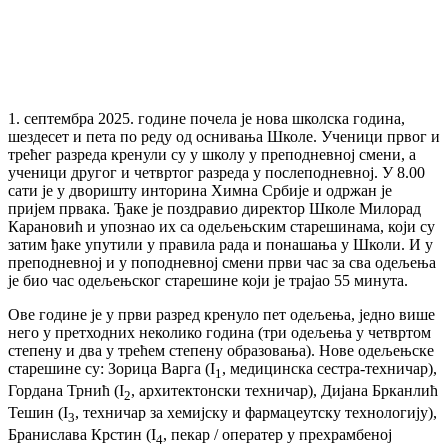
1. септембра 2025. године почела је нова школска година,
шездесет и пета по реду од оснивања Школе. Ученици првог и
трећег разреда кренули су у школу у преподневној смени, а
ученици другог и четвртог разреда у послеподневној. У 8.00
сати је у дворишту инторина Химна Србије и одржан је
пријем првака. Ђаке је поздравио директор Школе Милорад
Карановић и упознао их са одељењским старешинама, који су
затим ђаке упутили у правила рада и понашања у Школи. И у
преподневној и у поподневној смени први час за сва одељења
је био час одељењског старешине који је трајао 55 минута.
Ове године је у први разред кренуло пет одељења, једно више
него у претходних неколико година (три одељења у четвртом
степену и два у трећем степену образовања). Нове одељењске
старешине су: Зорица Варга (I
, медицинска сестра-техничар),
1
Гордана Трнић (I
, aрхитектонски техничар), Дијана Брканлић
2
Тешин (I
, техничар за хемијску и фармацеутску технологију),
3
Бранислава Крстин (I
, пекар / оператер у прехрамбеној
4